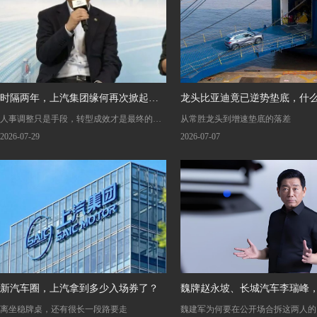
时隔两年，上汽集团缘何再次掀起人
龙头比亚迪竟已逆势垫底，什
人事调整只是手段，转型成效才是最终的检
从常胜龙头到增速垫底的落差
事调整潮？
号？
验标准
2026-07-29
2026-07-07
新汽车圈，上汽拿到多少入场券了？
魏牌赵永坡、长城汽车李瑞峰
离坐稳牌桌，还有很长一段路要走
魏建军为何要在公开场合拆这两人的
大将为何被魏建军当众狠批？