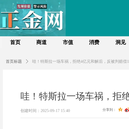
首页
商道
市值
消费
洞见
首页标题
ꄲ
哇！特斯拉一场车祸，拒绝4亿元和解后，反被判赔偿1
哇！特斯拉一场车祸，拒绝
分享到：
创建时间：
2025-09-17
15:40