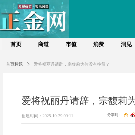
首页
商道
市值
消费
洞见
首页标题
ꄲ
爱将祝丽丹请辞，宗馥莉为何没有挽留？
爱将祝丽丹请辞，宗馥莉
分享到：
创建时间：
2025-10-29
09:11