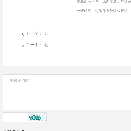
转载新商悟任一原创文章，均须
申请
转载、
对稿件有异议或投诉，欢
前一个：
无
ꄴ
后一个：
无
ꄲ