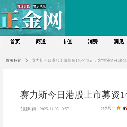
首页
商道
市值
消费
洞见
首页标题
ꄲ
赛力斯今日港股上市募资140亿港元，为“首家A+H豪
赛力斯今日港股上市募资14
分享到：
创建时间：
2025-11-05
10:57