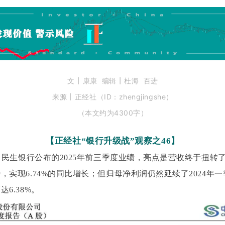
丨
丨
文
康康
编辑
杜海 百进
丨
来源
正经社
（ID：zhengjingshe）
（本文约为4300字）
【正经社“银行升级战”观察之46】
间，民生银行公布的2025年前三季度业绩，亮点是营收终于扭转了
，实现6.74%的同比增长；但归母净利润仍然延续了2024年
6.38%。