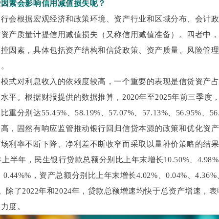
些因素会影响信用减值损失呢？
银行会根据宏观经济和政策环境、资产行业和区域分布、会计
与资产质量计提信用减值损失（又称信用减值准备）。四者中
可控因素，具体包括资产结构和信贷政策、资产质量、风险管
力。
利模式对利息收入的依赖度较高，一个重要的表现是信贷资产
水平。根据财报提供的数据推算，2020年至2025年前三季度
别达55.45%、58.19%、57.07%、57.13%、56.95%、56
偏高，固然有响应监管推动银行回归信贷本源的政策和优化资
市场利率不断下降、净利差不断收窄而采取以量补价策略的结
25年上半年，民生银行贷款总额分别比上年末增长10.50%、4.98%、
0%、0.44%%，资产总额分别比上年末增长4.02%、0.04%、4.36%
.59%。除了2022年和2024年，贷款总额增速均快于总资产增速
放力度。