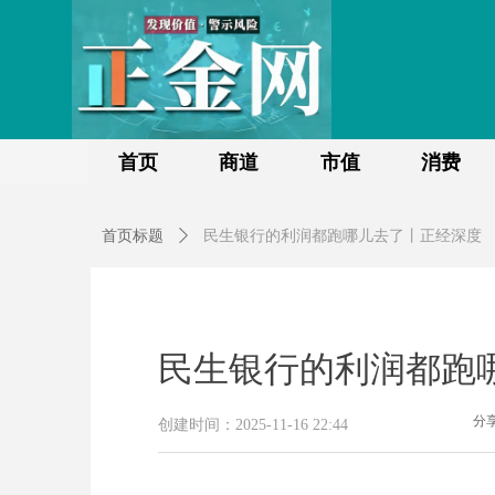
首页
商道
市值
消费
首页标题
ꄲ
民生银行的利润都跑哪儿去了丨正经深度
民生银行的利润都跑
分
创建时间：
2025-11-16
22:44