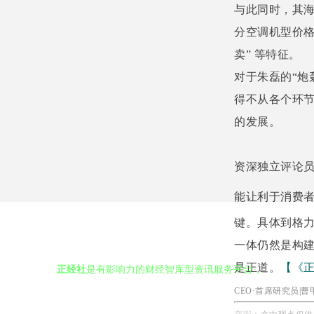
与此同时，其
分空调机型价格
卖” 等特征。
对于朱磊的“炮
得不从各个环
的发展。
资深独立评论
能让利于消费
键。具体到格
一体仍然是构
是正道。
【《
CEO
·
首席研究员
|
曹