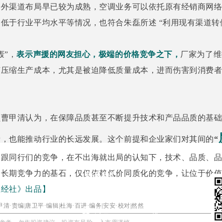
海外渠道布局早已较为成熟，空调业务可以依托原有经销商网
低于行业平均水平等情况，也符合朱磊所述 “利用现有渠道转
轰”，
表示声援的网友担心，极端的价格竞争之下，
厂家为了维
节压缩生产成本，尤其是被迫降低质量成本，进而伤害到消费
员曹甲清认为，在保障品质甚至不断提升技术和产品品质的基
者，也能推动行业的长远发展。这个前提和企业家们对其间的
“
力跟同行们的竞争，在不出海就出局的认知下，技术、品质、
建长期竞争力的基石，仅仅依赖低价同质化的竞争，让位于价
正经社》出品】
甲清
·
责编|唐卫平·编辑|杜海·百进
·编务
|安安
·
校对|然然