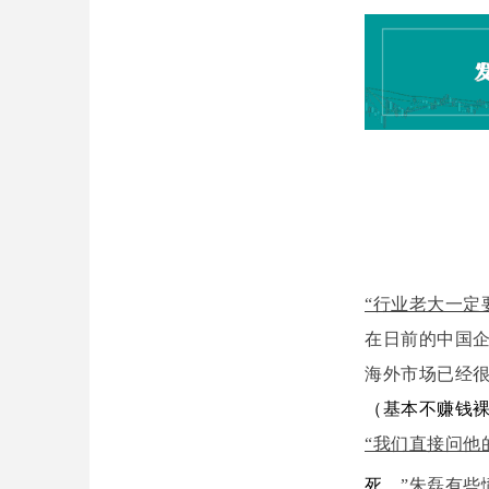
“行业老大一定
在日前的中国
海外市场已经
（基本不赚钱
“我们直接问他
死
。
”
朱磊有些