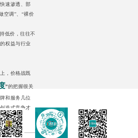
络快速渗透、部
做空调”、“裸价
持低价，往往不
者的权益与行业
础上，价格战既
度
”
的把握很关
品牌和服务几位
值创造式竞争才