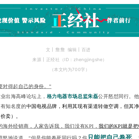
丨詹詹
丨
文
编辑
百进
丨
来源
正经社
（ID：zhengjingshe）
（本文约为700字）
要对得起自己的身份。”
企业出海高峰论坛上，
格力电器市场总监朱磊
公开怒怼同行。
很有知名度的
中国电视品牌
，利用其现有渠道转做空调，但其
净
裸价卖）
。
的海外经销商，人家告诉我，我们没有KPI，
我们的KPI就是
只能把自己卷死
。
愤怒地说道，
“但是你能卷死同行吗？你