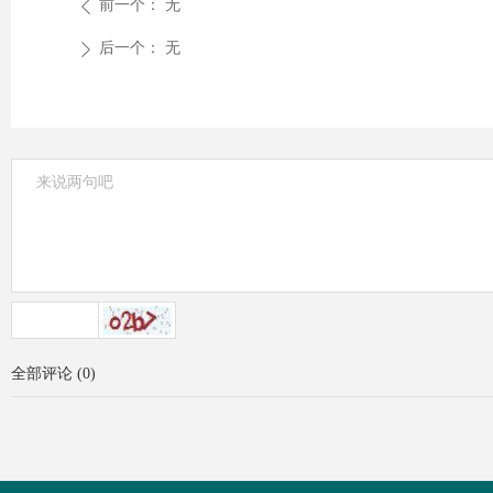
前一个：
无
ꄴ
后一个：
无
ꄲ
全部评论
(
0
)