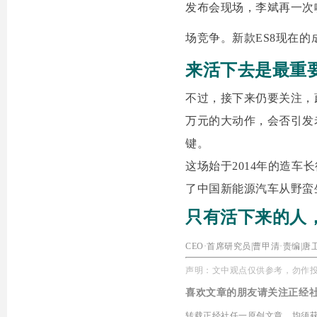
发布会现场，李斌再一次
场竞争。新款ES8现在
来活下去是最重
不过，接下来仍要关注，
万元的大动作，会否引发
键。
这场始于2014年的造车
了中国新能源汽车从野蛮
只有活下来的人
CEO
·
首席研究员
|
曹甲清
·
责编|唐
声明：文中观点仅供参考，勿作
喜欢文章的朋友请关注正经
转载正经社任一原创文章，均须