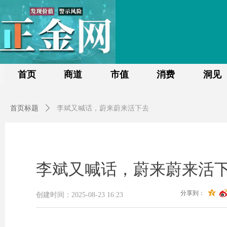
首页
商道
市值
消费
洞见
首页标题
ꄲ
李斌又喊话，蔚来蔚来活下去
李斌又喊话，蔚来蔚来活
分享到：
创建时间：
2025-08-23
16:23